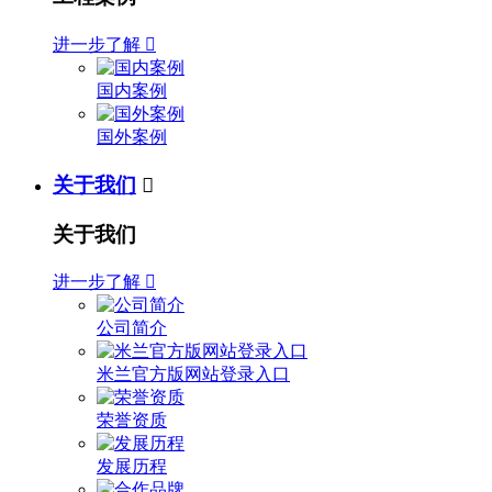
进一步了解

国内案例
国外案例
关于我们

关于我们
进一步了解

公司简介
米兰官方版网站登录入口
荣誉资质
发展历程