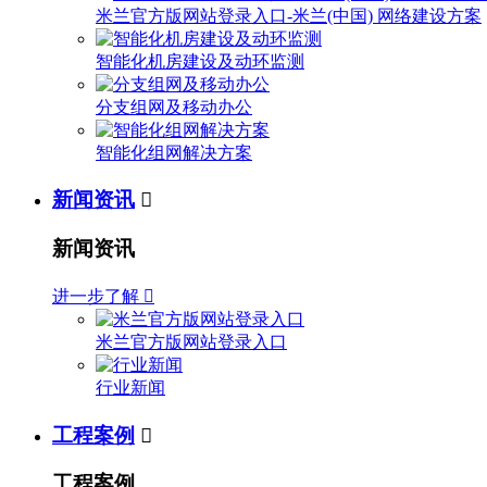
米兰官方版网站登录入口-米兰(中国) 网络建设方案
智能化机房建设及动环监测
分支组网及移动办公
智能化组网解决方案
新闻资讯

新闻资讯
进一步了解

米兰官方版网站登录入口
行业新闻
工程案例

工程案例