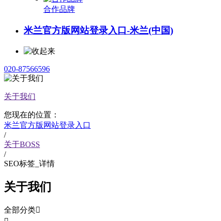
合作品牌
米兰官方版网站登录入口-米兰(中国)
020-87566596
关于我们
您现在的位置：
米兰官方版网站登录入口
/
关于BOSS
/
SEO标签_详情
关于我们
全部分类
