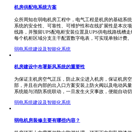
机房供配电系统方案
众所周知在弱电机房工程中，电气工程是机房的基础系统
系统的安全性、可靠性、可维护性和在线扩展性是本次项
线路，并预留UPS配电柜安装位置及UPS供电线路线
每个机柜区域分支主干配置数字电表，可实现单独计费
弱电系统建设及智能化系统
机房建设中布署新风系统的重要性
为保证主机房空气正压，防止灰尘进入机房，保证机房空
部，并且在内部的出入口方案安装上防火阀以及电动风量
系统能与消防系统联动，一旦发生火灾事故，便能自动切
弱电系统建设及智能化系统
弱电机房装修主要有哪些内容？