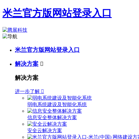
米兰官方版网站登录入口
米兰官方版网站登录入口
解决方案

解决方案
进一步了解

弱电系统建设及智能化系统
信息安全整体解决方案
安全云解决方案