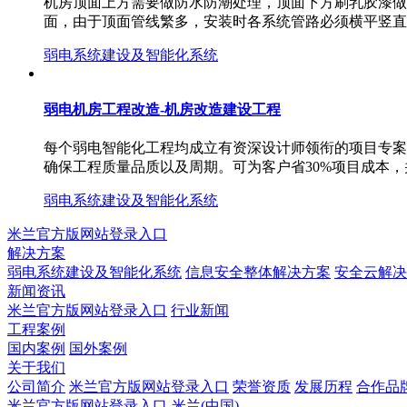
机房顶面上方需要做防水防潮处理，顶面下方刷乳胶漆做
面，由于顶面管线繁多，安装时各系统管路必须横平竖直
弱电系统建设及智能化系统
弱电机房工程改造-机房改造建设工程
每个弱电智能化工程均成立有资深设计师领衔的项目专案小
确保工程质量品质以及周期。可为客户省30%项目成本，
弱电系统建设及智能化系统
米兰官方版网站登录入口
解决方案
弱电系统建设及智能化系统
信息安全整体解决方案
安全云解决
新闻资讯
米兰官方版网站登录入口
行业新闻
工程案例
国内案例
国外案例
关于我们
公司简介
米兰官方版网站登录入口
荣誉资质
发展历程
合作品
米兰官方版网站登录入口-米兰(中国)